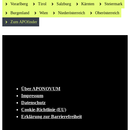
Vorarlberg
Tirol
Salzburg
Kärnten
Steiermark
Burgenland
Wien
Niederösterreich
Oberösterreich
Zum APOfinder
Die tägliche Dosis Wissen, Trends und
Lifestylehacks für ein gesundes Leben
INFO
Über APONOVUM
Impressum
Datenschutz
Cookie-Richtlinie (EU)
Erklärung zur Barrierefreiheit