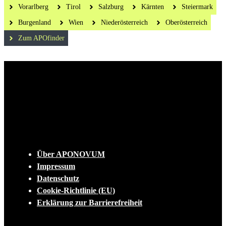
Vorarlberg
Tirol
Salzburg
Kärnten
Steiermark
Burgenland
Wien
Niederösterreich
Oberösterreich
Zum APOfinder
Die tägliche Dosis Wissen, Trends und
Lifestylehacks für ein gesundes Leben
INFO
Über APONOVUM
Impressum
Datenschutz
Cookie-Richtlinie (EU)
Erklärung zur Barrierefreiheit