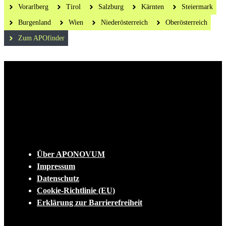
Vorarlberg
Tirol
Salzburg
Kärnten
Steiermark
Burgenland
Wien
Niederösterreich
Oberösterreich
Zum APOfinder
Die tägliche Dosis Wissen, Trends und
Lifestylehacks für ein gesundes Leben
INFO
Über APONOVUM
Impressum
Datenschutz
Cookie-Richtlinie (EU)
Erklärung zur Barrierefreiheit