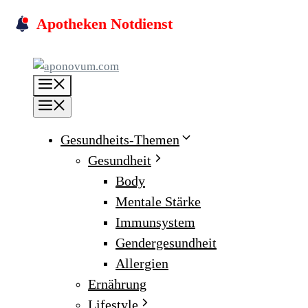
Skip
Apotheken Notdienst
to
content
Menu
Menu
Gesundheits-Themen
Gesundheit
Body
Mentale Stärke
Immunsystem
Gendergesundheit
Allergien
Ernährung
Lifestyle