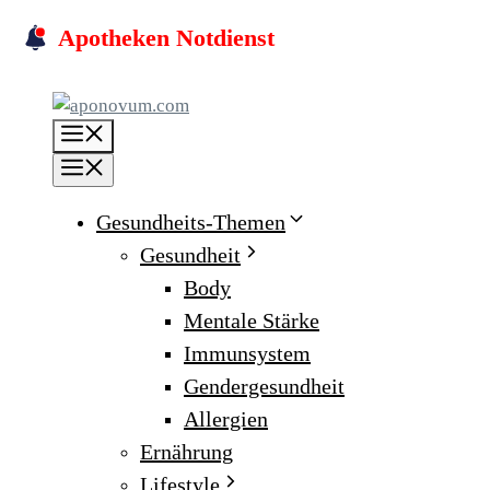
Skip
Apotheken Notdienst
to
content
Menu
Menu
Gesundheits-Themen
Gesundheit
Body
Mentale Stärke
Immunsystem
Gendergesundheit
Allergien
Ernährung
Lifestyle