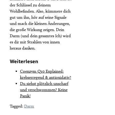
der Schlüssel zu deinem
Wohlbefinden. Also, kümmere dich
gut um ihn, hör auf seine Signale
und mach die kleinen Änderungen,
die große Wirkung zeigen. Dein
Darm (und dein gesamtes Ich) wird
es dir mit Strahlen von innen
heraus danken.
Weiterlesen
Coenzym Q10 Explained:
krebserregend & antioxidativ?
Du siehst plötzlich unscharf
und verschwommen? Keine
Panik!
Tags
Tagged:
Darm