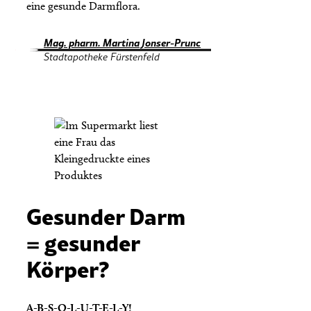
eine gesunde Darmflora.
Mag. pharm. Martina Jonser-Prunc
Stadtapotheke Fürstenfeld
Gesunder Darm
= gesunder
Körper?
A-B-S-O-L-U-T-E-L-Y!